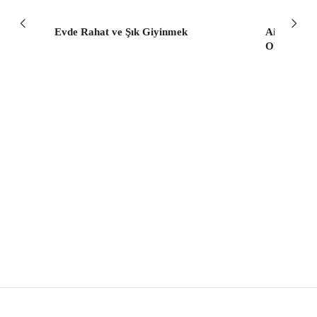
 mu?
Evde Rahat ve Şık Giyinmek
Aile Danış
Olmak Ne 