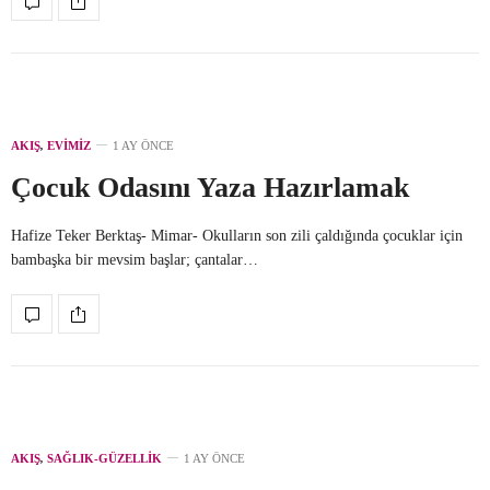
AKIŞ
,
EVIMIZ
1 AY ÖNCE
Çocuk Odasını Yaza Hazırlamak
Hafize Teker Berktaş- Mimar- Okulların son zili çaldığında çocuklar için
bambaşka bir mevsim başlar; çantalar…
AKIŞ
,
SAĞLIK-GÜZELLIK
1 AY ÖNCE