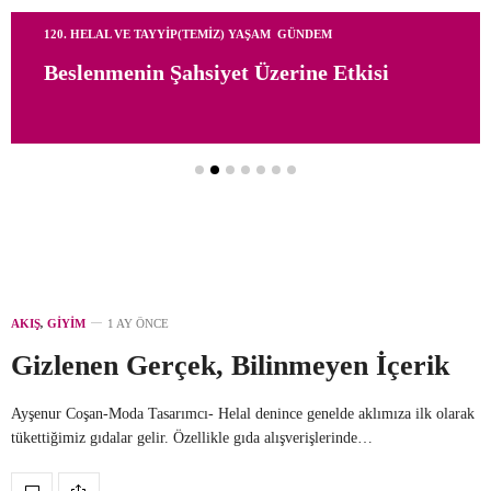
120. HELAL VE TAYYIP(TEMIZ) YAŞAM
,
GÜNDEM
1
Beslenmenin Şahsiyet Üzerine Etkisi
S
S
AKIŞ
,
GIYIM
1 AY ÖNCE
Gizlenen Gerçek, Bilinmeyen İçerik
Ayşenur Coşan-Moda Tasarımcı- Helal denince genelde aklımıza ilk olarak
tükettiğimiz gıdalar gelir. Özellikle gıda alışverişlerinde…