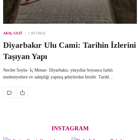
AKIŞ
,
GEZI
1 AY ÖNCE
Diyarbakır Ulu Cami: Tarihin İzlerini
Taşıyan Yapı
Necibe Soylu- İç Mimar- Diyarbakır, yüzyıllar boyunca farklı
medeniyetlere ev sahipliği yapmış şehirlerden biridir. Tarihî…
INSTAGRAM