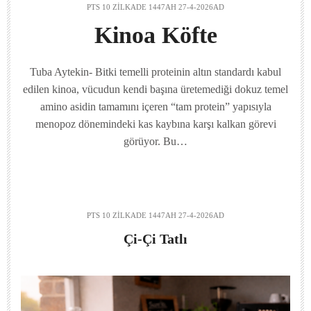
PTS 10 ZILKADE 1447AH 27-4-2026AD
Kinoa Köfte
Tuba Aytekin- Bitki temelli proteinin altın standardı kabul
edilen kinoa, vücudun kendi başına üretemediği dokuz temel
amino asidin tamamını içeren “tam protein” yapısıyla
menopoz dönemindeki kas kaybına karşı kalkan görevi
görüyor. Bu…
PTS 10 ZILKADE 1447AH 27-4-2026AD
Çi-Çi Tatlı