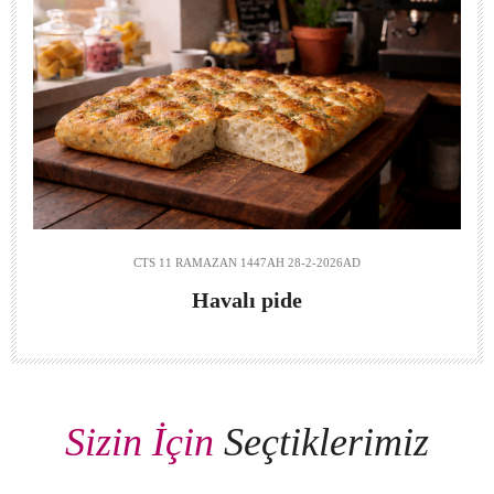
CTS 11 RAMAZAN 1447AH 28-2-2026AD
Havalı pide
Sizin İ
çin
Seçtiklerimiz